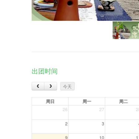
出团时间
‹
›
今天
周日
周一
周二
26
27
2
2
3
9
10
1