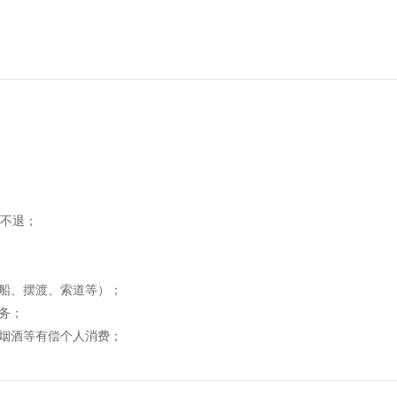
用不退；
船、摆渡、索道等）；
务；
烟酒等有偿个人消费；