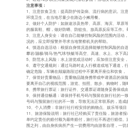
注意事项：
1、注意饮食卫生：提高防护传染病、流行病的意识。注
环境卫生，在当地尽量少在路边小摊用餐。
2、做好个人防护：如旅途涉及热带、高原、海滨、草原
的服装鞋、帽，做好防晒、防蚊虫、放高原反应等工作。
3、注意人身安全：请在自己能够控制风险的范围内活动
况的，应立即报警并寻求当地警察机关的帮助。
4、慎选自选活动：根据自身情况选择能够控制风险的自选
攀岩/蹦极/骑马/热气球/快艇等高空、高速、水上、水
5、防范水上风险：水上游览或活动时，应加倍注意安全
6、遵守交通规则：通过马路时走人行横道或地下通道，
确定危险，车辆在颠簸路段过程中不要离开座位和饮食，
7、保管好贵重物品：贵重物品随身携带或申请酒店的保
要离开自己的视线范围，游览、拍照、散步、购物时，随
8、携带旅行票证：旅行证件、交通票证请随身妥善保或
9、保持通信畅通：请保持手机号码与预留在旅行社的一
号码与预留旅行社的不一致，导致无法正常联系的，造成
10、个人消费：非旅行社行程安排的购物点、娱乐等项
11、旅游保险说明：旅行社已经购买了责任险，旅游者
单约定责任的赔付额为最终赔付，旅行社不再进行赔偿。
围之列，由自身疾病所产生一切费用均由游客自理，一切