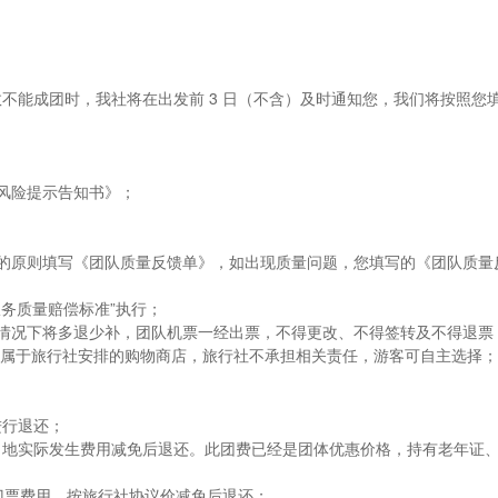
数不能成团时，我社将在出发前 3 日（不含）及时通知您，我们将按照您
全风险提示告知书》；
是的原则填写《团队质量反馈单》，如出现质量问题，您填写的《团队质量
服务质量赔偿标准”执行；
的情况下将多退少补，团队机票一经出票，不得更改、不得签转及不得退票
不属于旅行社安排的购物商店，旅行社不承担相关责任，游客可自主选择；
进行退还；
当地实际发生费用减免后退还。此团费已经是团体优惠价格，持有老年证
门票费用，按旅行社协议价减免后退还；