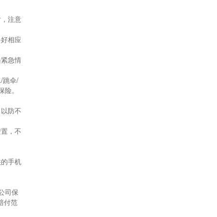
时，注意
备好相应
遇紧急情
跳伞/
保险。
。
，以防不
安置，不
供的手机
公司保
赔付范