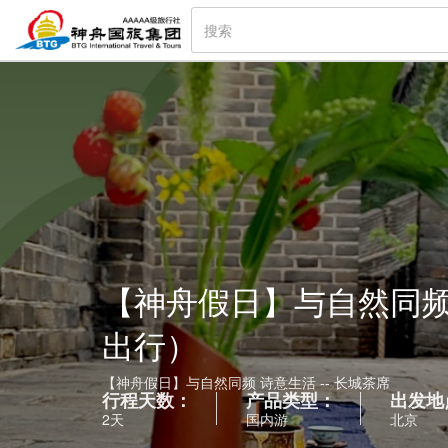
【神舟假日】与自然同频 
出行）
【神舟假日】与自然同频 诗意生活 -- 长城茶席
行程天数：
产品类型：
出发地
2天
国内游
北京