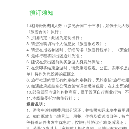
预订须知
1.此团最低成团人数：(参见合同二十三条)，如低于此人
《旅游合同》执行；
2. 拼团约定：此团为定制出行；
3. 请您准确填写个人信息及《旅游报名表》；
4. 请您在报名参团时，仔细阅读《旅游行程单》、《安
5. 最终行程将以出团通知为准；
6. 建议在您出团前购买旅游人身意外保险；
7. 在您即将结束旅游时，请您秉着客观、公正、实事求
单》将作为您投诉的证据之一；
8. 旅行社违约责任有约定按约定执行，无约定按“旅行社
9. 如遇政府或航空公司政策性调整燃油税费，在未出票
10.部份景区内设的购物商店，属于景区自行商业行为，
11.本线路委托地接旅行社：；
退费说明：
1、游客中途脱团费用部分退还，并按照实际未发生费用
2、如自愿放弃当地景点、用餐、住宿及赠送项目等，按
等特殊证件者发生优惠时，按旅行社协议价减免后退还；
3、若遇12岁以上儿童按成人报名参团，当地没有发生的