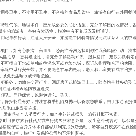
意用餐卫生，不食用不卫生、不合格的食品及饮料，旅游者自行在外用餐
等特殊气候、地理条件，应采取必要的防护措施，充分了解目的地情况，
晕车的旅游者，备好有效药物，旅途中有不良反应及时说明。
，切记单独行动，注意人身安全，旅游途中因特殊情况无法联系团队的或
项目，如有心脏病、高血压、恐高症等勿选择刺激性或高风险活动，潜水/
下高风险活动，更具危险性，请充分了解活动知识，服从指挥，建议另购特定
，不可擅自下水或单独前往深水区或危险水域，应听从指挥和合理的劝阻
行车途中系好安全带，并不要随意在车内走动，老人和儿童要有成年陪护
，以免发生呛水或卡咽危险。
险柜服务，勿放在交运行李、酒店房间或旅游巴士上，随身携带财务稳妥
时注意和检查谨防被盗遗失。
由领队。导游保管，以避免遗忘、丢失。
致，保持畅通有效，并注意将手机随身携带以备紧急联系，由于旅游者提
的后果由旅游者承担。
目，属旅游者个人消费行为，如产生纠纷或损失，旅行社概不负责。
报名时可要求旅行社代买或自行购买旅游意外险，发生意外伤害时，以保险
游客应保证自身身体条件能够顺利完成旅游活动，游客自身疾病不在保险
后果均自担，旅行社及保险公司均不承担责任。