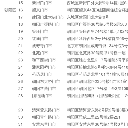
15
新街口门市
西城区新街口外大街6号14幢1层6
朝阳区
16
望京门市
朝阳区望京A4区3组团商住综合楼
17
建国门北大街门市
东城区建国门北大街8号
18
朝阳广渠路门市
朝阳区广渠路36号院5号楼5层50
19
管庄门市
朝阳区管庄西里74号楼4单元102
20
红庙门市
朝阳区延静西里2号1号楼首层06
21
成寿寺门市
北京市朝阳区成寿寺路134号院3号楼
22
北苑门市
朝阳区北苑路32号院甲1号楼一层
23
和平西街门市
朝阳区胜古北里6、7号楼院5号平
24
潘家园桥门市
朝阳区松榆北路5号楼5-3内4层41
25
芍药居门市
朝阳区芍药居北里101号1幢16层1座
26
朝阳东大桥门市
朝阳区朝阳北路235号楼1层101
27
朝阳常营门市
朝阳区朝阳北路17号楼-1至3层109内
28
团结湖门市
朝阳区团结湖路（团结湖公园）12
29
清河营东路门市
朝阳区清河营东路2号院2号楼3层3
30
朝阳青年路门市
朝阳区雅成二里22号楼2层221
31
安慧东里门市
朝阳区安慧东里36号院4号楼0号