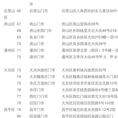
市
石景山
66
石景山门市
石景山区八角西街妇女儿童活动中
区
房山区
67
燕山门市
房山区燕山迎风街28号
68
房山长阳门市
房山区长阳镇昊天北大街48号218-
69
良乡门市
房山区良乡拱辰大街2号3幢一层10
70
房山门市
房山区良乡西潞北大街28号
通州区
71
通州门市
通州区翠屏北里（西区）5号楼一层
72
潞河门市
通州区玉带河大街46号甲-5、甲-
大兴区
73
大兴兴政街门市
大兴区黄村镇兴政西街32号
74
大兴魏善庄门市
大兴区魏善庄镇粮食收储库大门东5
75
亦庄万源街门市
北京经济技术开发区宏达北路10号1
76
亦庄门市
大兴区亦庄镇贵园南街4号楼三层A
77
西红门门市
大兴区西红门镇欣荣北大街18号院4号
78
旧宫门市
大兴区旧宫镇旧宫西路5号103室
昌平区
79
昌平门市
昌平区城北街道永安路5-12号2层
80
回龙观门市
昌平区回龙观镇回龙园公园北门