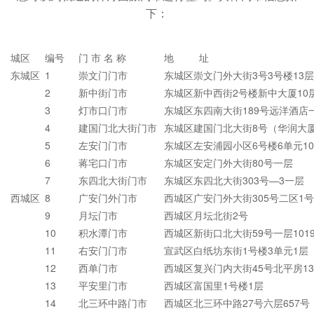
下：
城区
编号
门 市 名 称
地 址
东城区
1
崇文门门市
东城区崇文门外大街3号3号楼13层1
2
新中街门市
东城区新中西街2号楼新中大厦10
3
灯市口门市
东城区东四南大街189号远洋酒店一
4
建国门北大街门市
东城区建国门北大街8号（华润大厦
5
左安门门市
东城区左安浦园小区6号楼6单元10
6
蒋宅口门市
东城区安定门外大街80号一层
7
东四北大街门市
东城区东四北大街303号—3一层
西城区
8
广安门外门市
西城区广安门外大街305号二区1号
9
月坛门市
西城区月坛北街2号
10
积水潭门市
西城区新街口北大街59号一层101
11
右安门门市
宣武区白纸坊东街1号楼3单元1层
12
西单门市
西城区复兴门内大街45号北平房1
13
平安里门市
西城区富国里1号楼1层
14
北三环中路门市
西城区北三环中路27号六层657号