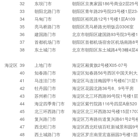
32
东坝门市
朝阳区京奥家园186号商业2层25
33
朝阳北路门市
朝阳区青年路29号院23号楼1层23-
34
马甸门市
朝阳区裕民路12号1号楼1层A109
35
亮马桥路门市
朝阳区亮马桥路光明饭店0306室
36
建国路门市
北京市朝阳区建国路93号院3号楼12
37
首都机场门市
朝阳区首都机场宿舍区机场南路8
38
东土城门市
北京市朝阳区东土城路4号3幢4层4
海淀区
39
上地门市
海淀区厢黄旗2号楼X05-07号
40
知春路门市
海淀区知春路56号西区中国天利大
41
马连洼门市
海淀区马连洼梅园甲1号楼6门1层1
42
牡丹园门市
海淀区花园北路36号8、9号平房
43
苏州桥门市
海淀区北三环西路99号院1号楼1层
44
海淀四季青门市
海淀区紫竹院路116号四层A座52
45
北三环西路门市
海淀区北三环西路32号楼15层170
46
复兴路门市
海淀区万寿路街道复兴路61号2号楼
47
西北旺门市
海淀区西北旺镇百旺新城景和园9号
48
西土城路门市
海淀区罗庄南里宏嘉丽园3号楼1层