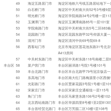
49
海淀五路居门市
海淀区地铁六号线五路居站地下一层
50
白石桥门市
海淀区中关村南大街52号3号楼9层
51
明光桥门市
海淀区学院南路34号2号楼一层11
52
玉渊潭门市
海淀区玉渊潭南路85号一层101室
53
学院南路门市
海淀区中关村南大街5号二区683栋
54
花园路门市
海淀区花园东路甲32号仰源大厦一
55
清河门市
海淀区清河中街69号院69-8
56
西客站门市
北京市海淀区莲花池东路31号北
A413房间
57
中关村东路门市
海淀区中关村东路118号南楼二层0
丰台区
58
菜户营门市
丰台区丽泽路1号院1号楼101号
59
丰台北路门市
丰台区丰台北路甲79号冠京饭店一
60
东高地门市
丰台区南大红门路梅源里小区西侧1
61
光彩路门市
丰台区贾家花园3号院1号楼1层10
62
宋家庄门市
丰台区宋家庄交通枢纽一层115号
63
角门门市
丰台区马家堡东路106号2号楼102-C
64
北京西站南路门市
丰台区华源四里8号楼1至2层8130
65
丰台首经贸北路门
丰台区万芳园二区10楼1层108号