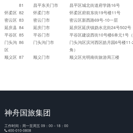
81
昌平东关门市
昌平区城北街道府学路16号
怀柔区
82
怀柔门市
怀柔区府前东街19号楼11号
密云区
83
密云门市
密云区新西路69号-10一层
延庆县
84
延庆门市
延庆区延庆镇妫水北街24号502号
平谷区
85
平谷门市
平谷区建设西街10号楼6单元1号
门头沟
86
门头沟门市
门头沟区滨河西区皓月园6号楼11
区
角）
顺义区
87
顺义门市
顺义区光明南街旅游局三楼
神舟国旅集团
工作时间：周一至周五 09：00－18：00
400-010-0808