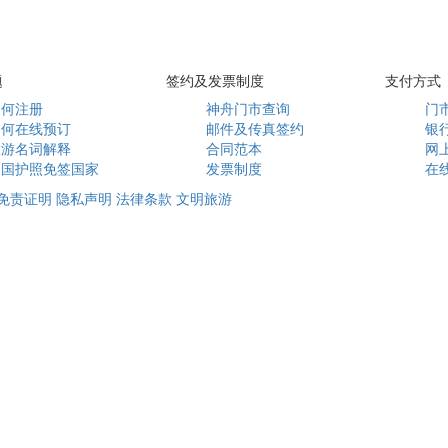
题
签约及发票制度
支付方式
如何注册
神舟门市查询
门
如何在线预订
邮件及传真签约
银
旅游名词解释
合同范本
网
中国护照免签国家
发票制度
在
免责证明
隐私声明
法律条款
文明旅游