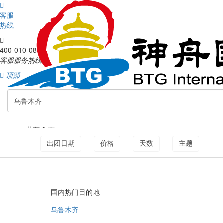

客服
热线

400-010-0808
客服服务热线

顶部
共有 0 页
出团日期
价格
天数
主题
国内热门目的地
乌鲁木齐